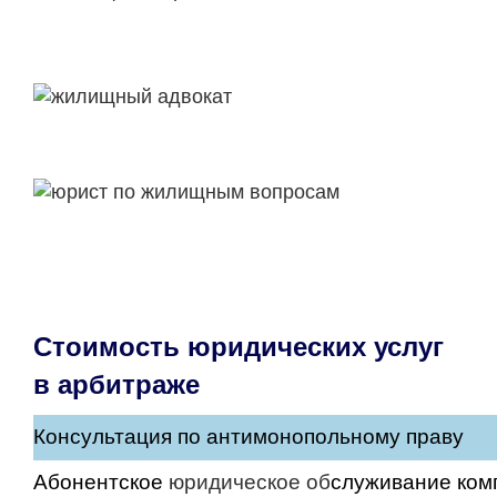
🔸
Детально изучаем Ваши документы
🔸 Разрабатываем стратегию решения спора
🔸 Проводим досудебное урегулирование
спора
🔸 Обеспечиваем защиту интересов клиента
в суде
🔸 Представляем интересы клиента на
стадии исполнительного производства
Стоимость юридических услуг
в арбитраже
Консультация по антимонопольному праву
Абонентское
юридическое об
служивание ко